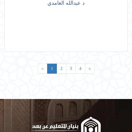
د عبدالله الغامدي
«
1
2
3
4
»